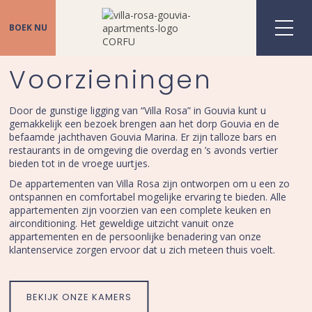
BOEK NU
STARTPAGINA
Voorzieningen
ACCOMMODATIE
Door de gunstige ligging van “Villa Rosa” in Gouvia kunt u
Twee kamers app. met uitzicht
gemakkelijk een bezoek brengen aan het dorp Gouvia en de
befaamde jachthaven Gouvia Marina. Er zijn talloze bars en
Driepersoons app. met uitzicht
restaurants in de omgeving die overdag en ’s avonds vertier
bieden tot in de vroege uurtjes.
Tweepersoons app. met uitzicht
De appartementen van Villa Rosa zijn ontworpen om u een zo
ontspannen en comfortabel mogelijke ervaring te bieden. Alle
VOORZIENINGEN
appartementen zijn voorzien van een complete keuken en
airconditioning. Het geweldige uitzicht vanuit onze
OMGEVING
appartementen en de persoonlijke benadering van onze
Informatie over Corfu
klantenservice zorgen ervoor dat u zich meteen thuis voelt.
Gouvia
BEKIJK ONZE KAMERS
Het weer