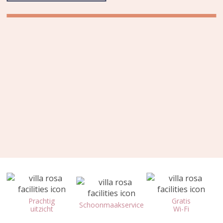
FOTO’S
CONTACT
VERZEND VERZOEK
+30 6984 729 956
Prachtig
Gratis
Schoonmaakservice
uitzicht
Wi-Fi